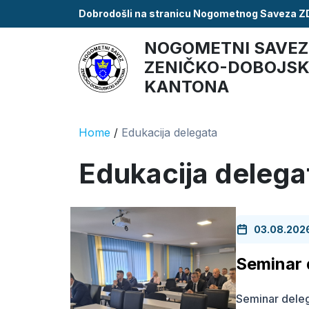
Dobrodošli na stranicu Nogometnog Saveza 
NOGOMETNI SAVEZ
ZENIČKO-DOBOJS
KANTONA
Home
/
Edukacija delegata
Edukacija delega
03.08.202
Seminar 
Seminar delega