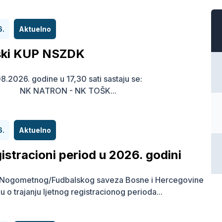
6.
Aktuelno
ski KUP NSZDK
8.2026. godine u 17,30 sati sastaju se:
K NATRON - NK TOŠK...
6.
Aktuelno
gistracioni period u 2026. godini
r Nogometnog/Fudbalskog saveza Bosne i Hercegovine
u o trajanju ljetnog registracionog perioda...