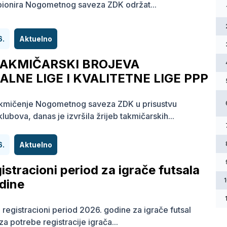
 pionira Nogometnog saveza ZDK održat...
6.
Aktuelno
TAKMIČARSKI BROJEVA
LNE LIGE I KVALITETNE LIGE PPP
akmičenje Nogometnog saveza ZDK u prisustvu
lubova, danas je izvršila žrijeb takmičarskih...
6.
Aktuelno
gistracioni period za igrače futsala
dine
i registracioni period 2026. godine za igrače futsal
za potrebe registracije igrača...