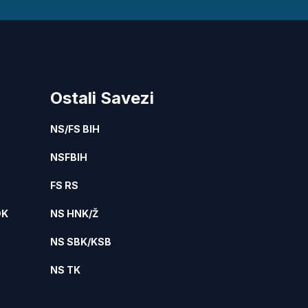
Ostali Savezi
NS/FS BIH
NSFBIH
FS RS
DK
NS HNK/Ž
NS SBK/KSB
NS TK