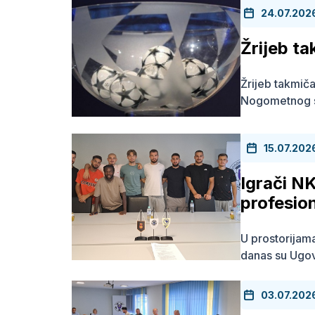
24.07.202
Žrijeb t
Žrijeb takmiča
Nogometnog s
15.07.202
Igrači NK
profesio
U prostorija
danas su Ugovo
03.07.202