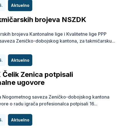
6.
Aktuelno
akmičarskih brojeva NSZDK
rskih brojeva Kantonalne lige i Kvalitetne lige PPP
aveza Zeničko-dobojskog kantona, za takmičarsku...
6.
Aktuelno
 Čelik Zenica potpisali
nalne ugovore
ma Nogometnog saveza Zeničko-dobojskog kantona
re o radu igrača profesionalca potpisali 16...
6.
Aktuelno