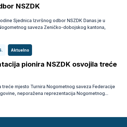
odbor NSZDK
odine Sjednica Izvršnog odbor NSZDK Danas je u
 Nogometnog saveza Zeničko-dobojskog kantona,
6.
Aktuelno
tacija pionira NSZDK osvojila treće
a treće mjesto Turnira Nogometnog saveza Federacije
govine, neporažena reprezentacija Nogometnog...