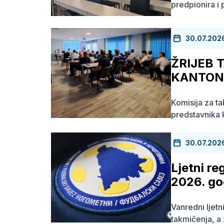
predpionira i
30.07.202
ŽRIJEB 
KANTONA
Komisija za t
predstavnika k
30.07.202
Ljetni re
2026. go
Vanredni ljetn
takmičenja, a 