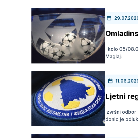
29.07.202
Omladin
I kolo 05/08.0
Maglaj: N
11.06.202
Ljetni re
Izvršni odbo
donio je odluk