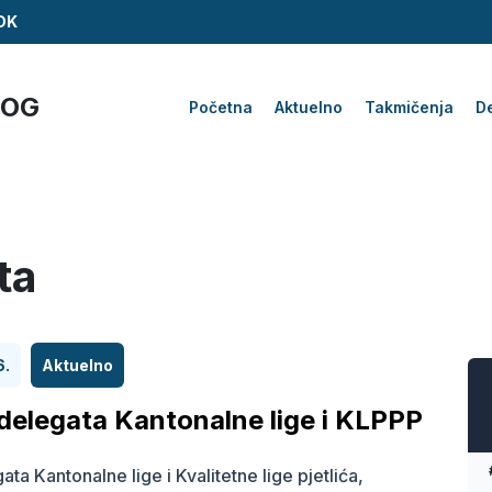
ZDK
KOG
Početna
Aktuelno
Takmičenja
De
ta
6.
Aktuelno
delegata Kantonalne lige i KLPPP
ta Kantonalne lige i Kvalitetne lige pjetlića,