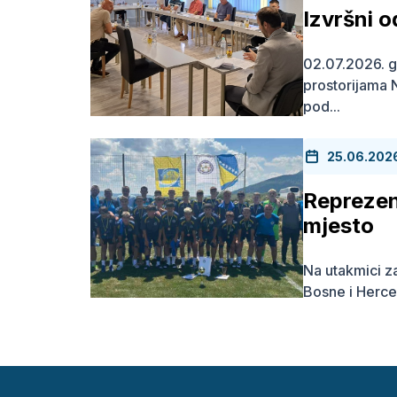
Izvršni 
02.07.2026. g
prostorijama
pod...
25.06.202
Reprezen
mjesto
Na utakmici z
Bosne i Herce