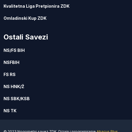
Kvalitetna Liga Pretpionira ZDK
Omladinski Kup ZDK
Ostali Savezi
NS/FS BIH
NSFBIH
FS RS
NS HNK/Ž
NS SBK/KSB
NS TK
© 2023 Nogometni savez ZDK. Dizajn i programiranje
Abacus Plus