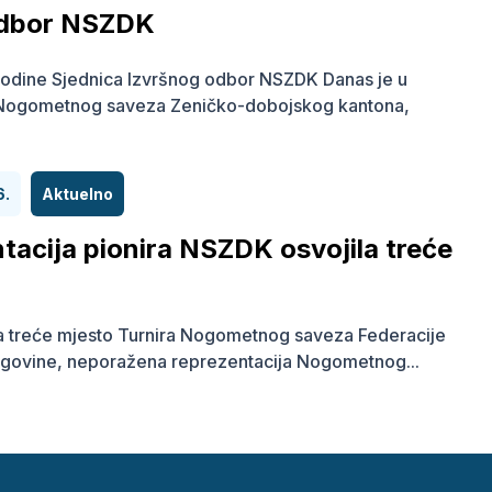
odbor NSZDK
odine Sjednica Izvršnog odbor NSZDK Danas je u
 Nogometnog saveza Zeničko-dobojskog kantona,
6.
Aktuelno
tacija pionira NSZDK osvojila treće
a treće mjesto Turnira Nogometnog saveza Federacije
govine, neporažena reprezentacija Nogometnog...