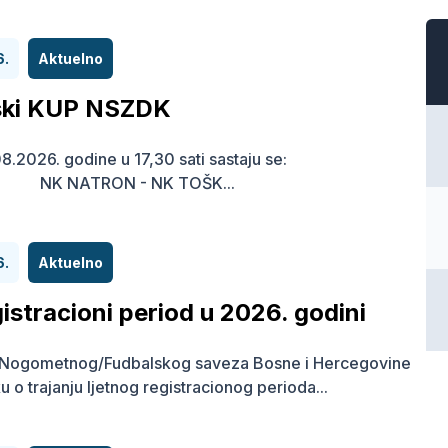
6.
Aktuelno
ski KUP NSZDK
8.2026. godine u 17,30 sati sastaju se:
K NATRON - NK TOŠK...
6.
Aktuelno
gistracioni period u 2026. godini
r Nogometnog/Fudbalskog saveza Bosne i Hercegovine
u o trajanju ljetnog registracionog perioda...