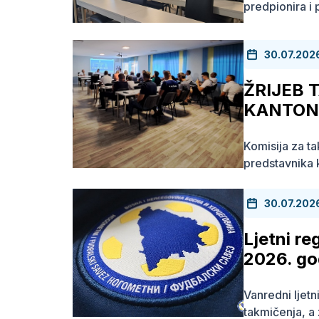
predpionira i
30.07.202
ŽRIJEB 
KANTONA
Komisija za t
predstavnika k
30.07.202
Ljetni re
2026. go
Vanredni ljetn
takmičenja, a 