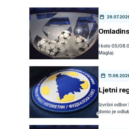
29.07.202
Omladin
I kolo 05/08.0
Maglaj: N
11.06.202
Ljetni re
Izvršni odbo
donio je odluk