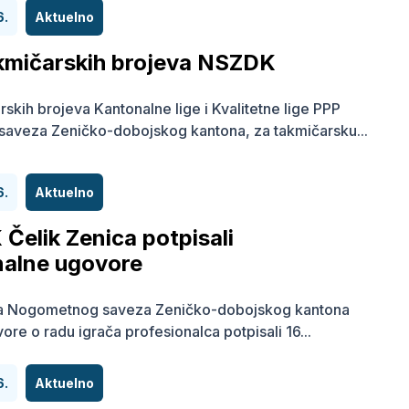
6.
Aktuelno
akmičarskih brojeva NSZDK
rskih brojeva Kantonalne lige i Kvalitetne lige PPP
aveza Zeničko-dobojskog kantona, za takmičarsku...
6.
Aktuelno
 Čelik Zenica potpisali
nalne ugovore
ma Nogometnog saveza Zeničko-dobojskog kantona
re o radu igrača profesionalca potpisali 16...
6.
Aktuelno