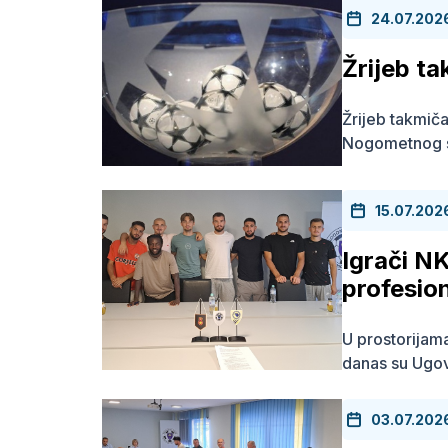
24.07.202
Žrijeb t
Žrijeb takmiča
Nogometnog s
15.07.202
Igrači NK
profesio
U prostorija
danas su Ugovo
03.07.202