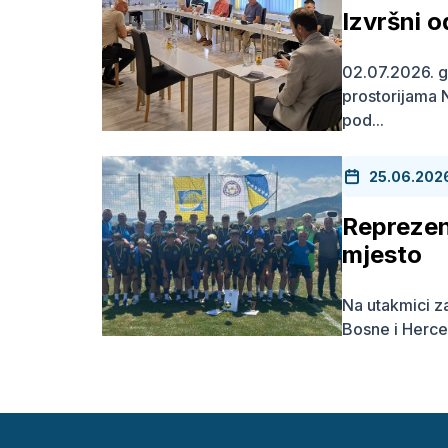
Izvršni 
02.07.2026. g
prostorijama
pod...
25.06.202
Reprezen
mjesto
Na utakmici z
Bosne i Herce