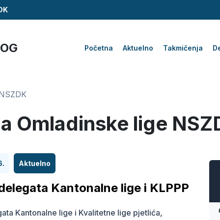
ZDK
KOG
Početna
Aktuelno
Takmičenja
De
e NSZDK
ola Omladinske lige NS
6.
Aktuelno
delegata Kantonalne lige i KLPPP
ta Kantonalne lige i Kvalitetne lige pjetlića,