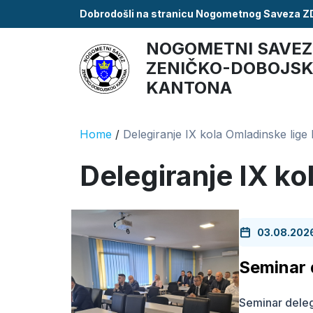
Dobrodošli na stranicu Nogometnog Saveza 
NOGOMETNI SAVEZ
ZENIČKO-DOBOJS
KANTONA
Home
/
Delegiranje IX kola Omladinske lig
Delegiranje IX k
03.08.202
Seminar 
Seminar delega