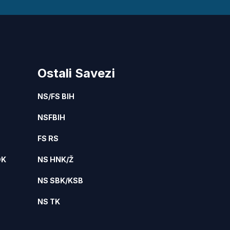
Ostali Savezi
NS/FS BIH
NSFBIH
FS RS
DK
NS HNK/Ž
NS SBK/KSB
NS TK