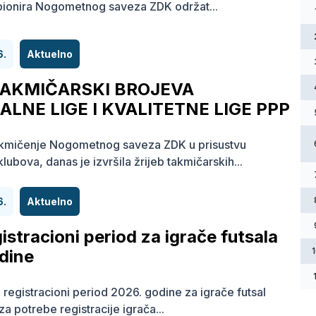
 pionira Nogometnog saveza ZDK održat...
6.
Aktuelno
TAKMIČARSKI BROJEVA
LNE LIGE I KVALITETNE LIGE PPP
akmičenje Nogometnog saveza ZDK u prisustvu
lubova, danas je izvršila žrijeb takmičarskih...
6.
Aktuelno
gistracioni period za igrače futsala
dine
i registracioni period 2026. godine za igrače futsal
za potrebe registracije igrača...