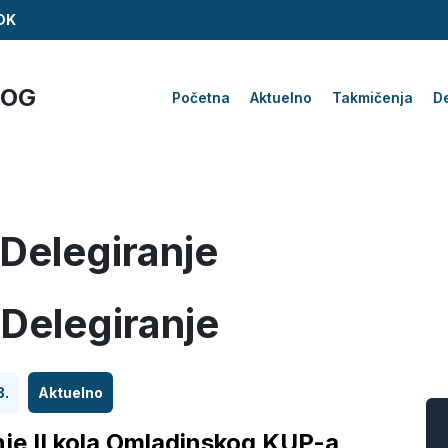
ZDK
KOG
Početna
Aktuelno
Takmičenja
De
 Delegiranje
 Delegiranje
3.
Aktuelno
nje II kola Omladinskog KUP-a