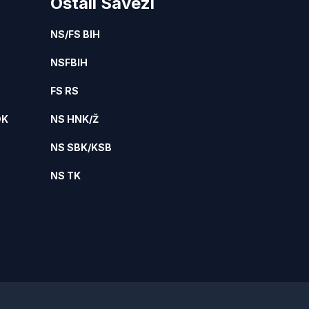
Ostali Savezi
NS/FS BIH
NSFBIH
FS RS
DK
NS HNK/Ž
NS SBK/KSB
NS TK