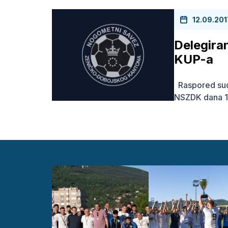
12.09.201
Delegira
KUP-a
Raspored sudi
NSZDK dana 13