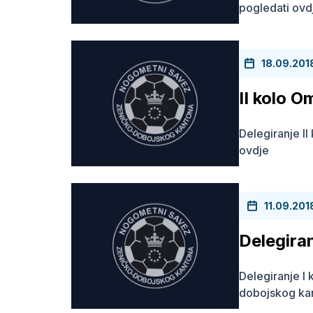
pogledati ovd
18.09.201
II kolo 
Delegiranje I
ovdje
11.09.201
Delegira
Delegiranje 
dobojskog ka