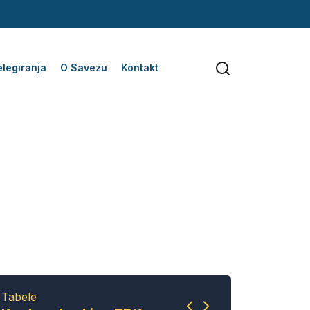
legiranja
O Savezu
Kontakt
Tabele
Tabele
Tabele
Tabele
Tabele
Tabele
Tabele