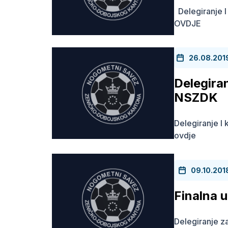
Delegiranje 
OVDJE
26.08.201
Delegira
NSZDK
Delegiranje 
ovdje
09.10.201
Finalna 
Delegiranje z