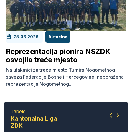
25.06.2026.
Aktuelno
Reprezentacija pionira NSZDK
osvojila treće mjesto
Na utakmici za treće mjesto Turnira Nogometnog
saveza Federacije Bosne i Hercegovine, neporažena
reprezentacija Nogometnog...
Tabele
Tabele
Tabele
Tabele
Tabele
Tabele
Tabele
Kantonalna Liga
Kvalitetna Liga
Kvalitetna Liga
Pioniri Grupa „A“
Pioniri Grupa „B“
Predpioniri Grupa
Predpioniri Grupa
ZDK
Pionira ZDK
Pretpionira ZDK
„A“
„B“