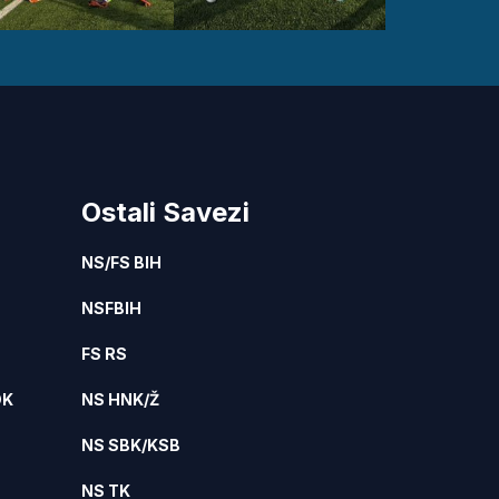
Ostali Savezi
NS/FS BIH
NSFBIH
FS RS
DK
NS HNK/Ž
NS SBK/KSB
NS TK