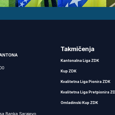
Takmičenja
KANTONA
Kantonalna Liga ZDK
000
Kup ZDK
Kvalitetna Liga Pionira ZDK
Kvalitetna Liga Pretpionira Z
Omladinski Kup ZDK
sa Banka Sarajevo