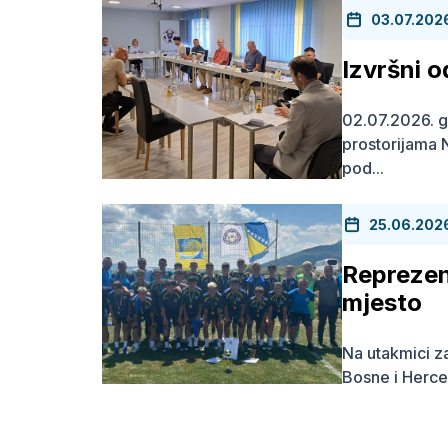
03.07.202
Izvršni 
02.07.2026. g
prostorijama
pod...
25.06.202
Reprezen
mjesto
Na utakmici z
Bosne i Herce