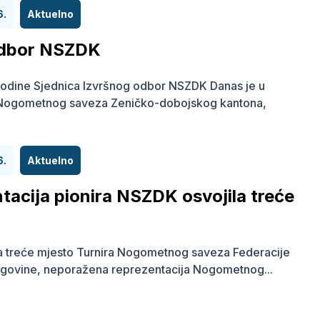
6.
Aktuelno
odbor NSZDK
odine Sjednica Izvršnog odbor NSZDK Danas je u
 Nogometnog saveza Zeničko-dobojskog kantona,
6.
Aktuelno
tacija pionira NSZDK osvojila treće
a treće mjesto Turnira Nogometnog saveza Federacije
govine, neporažena reprezentacija Nogometnog...