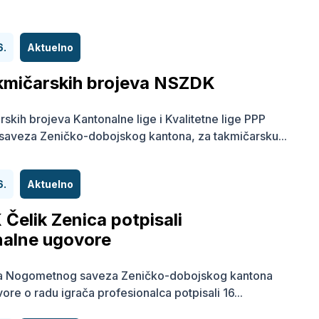
6.
Aktuelno
akmičarskih brojeva NSZDK
rskih brojeva Kantonalne lige i Kvalitetne lige PPP
aveza Zeničko-dobojskog kantona, za takmičarsku...
6.
Aktuelno
 Čelik Zenica potpisali
nalne ugovore
ma Nogometnog saveza Zeničko-dobojskog kantona
re o radu igrača profesionalca potpisali 16...