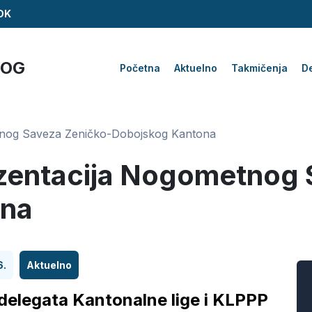
ZDK
KOG
Početna
Aktuelno
Takmičenja
De
tnog Saveza Zeničko-Dobojskog Kantona
zentacija Nogometnog 
ona
6.
Aktuelno
delegata Kantonalne lige i KLPPP