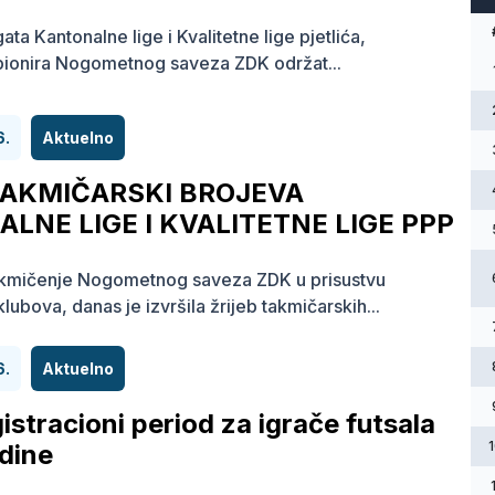
ta Kantonalne lige i Kvalitetne lige pjetlića,
 pionira Nogometnog saveza ZDK održat...
6.
Aktuelno
TAKMIČARSKI BROJEVA
LNE LIGE I KVALITETNE LIGE PPP
akmičenje Nogometnog saveza ZDK u prisustvu
lubova, danas je izvršila žrijeb takmičarskih...
6.
Aktuelno
gistracioni period za igrače futsala
dine