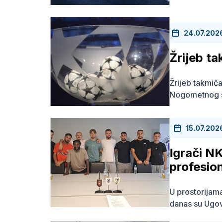
24.07.202
Žrijeb t
Žrijeb takmiča
Nogometnog s
15.07.202
Igrači NK
profesio
U prostorija
danas su Ugovo