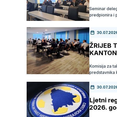
Seminar delega
predpionira i
30.07.202
ŽRIJEB 
KANTONA
Komisija za t
predstavnika k
30.07.202
Ljetni re
2026. go