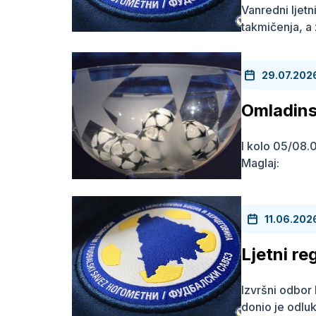
Vanredni ljetn
takmičenja, a 
29.07.202
Omladin
I kolo 05/08.0
Maglaj: N
11.06.202
Ljetni re
Izvršni odbo
donio je odluk