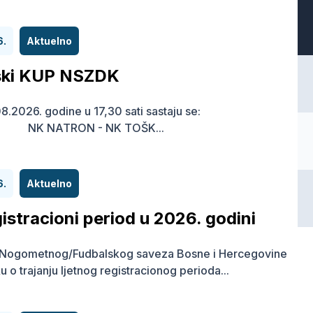
6.
Aktuelno
ski KUP NSZDK
8.2026. godine u 17,30 sati sastaju se:
K NATRON - NK TOŠK...
6.
Aktuelno
gistracioni period u 2026. godini
r Nogometnog/Fudbalskog saveza Bosne i Hercegovine
u o trajanju ljetnog registracionog perioda...