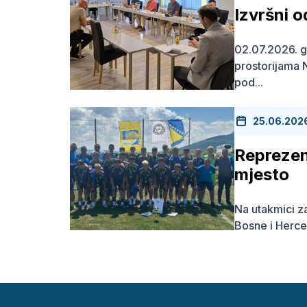
Izvršni 
02.07.2026. g
prostorijama
pod...
25.06.202
Reprezen
mjesto
Na utakmici z
Bosne i Herce