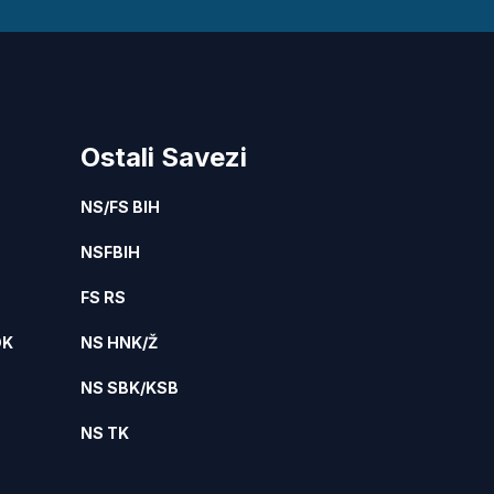
Ostali Savezi
NS/FS BIH
NSFBIH
FS RS
DK
NS HNK/Ž
NS SBK/KSB
NS TK