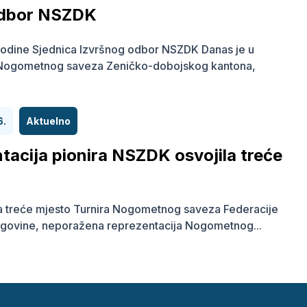
odbor NSZDK
odine Sjednica Izvršnog odbor NSZDK Danas je u
 Nogometnog saveza Zeničko-dobojskog kantona,
6.
Aktuelno
tacija pionira NSZDK osvojila treće
a treće mjesto Turnira Nogometnog saveza Federacije
govine, neporažena reprezentacija Nogometnog...