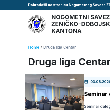
Dobrodošli na stranicu Nogometnog Saveza 
NOGOMETNI SAVEZ
ZENIČKO-DOBOJS
KANTONA
Home
/
Druga liga Centar
Druga liga Centa
03.08.202
Seminar 
Seminar delega