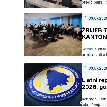
predpionira i
30.07.202
ŽRIJEB 
KANTONA
Komisija za t
predstavnika k
30.07.202
Ljetni re
2026. go
Vanredni ljetn
takmičenja, a 