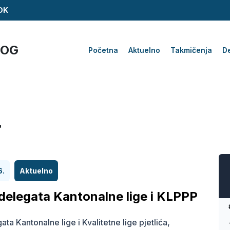
ZDK
KOG
Početna
Aktuelno
Takmičenja
De
r
6.
Aktuelno
delegata Kantonalne lige i KLPPP
ta Kantonalne lige i Kvalitetne lige pjetlića,