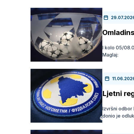
29.07.202
Omladin
I kolo 05/08.0
Maglaj: N
11.06.202
Ljetni re
Izvršni odbo
donio je odluk