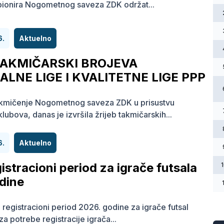
 pionira Nogometnog saveza ZDK održat...
6.
Aktuelno
TAKMIČARSKI BROJEVA
LNE LIGE I KVALITETNE LIGE PPP
akmičenje Nogometnog saveza ZDK u prisustvu
lubova, danas je izvršila žrijeb takmičarskih...
6.
Aktuelno
gistracioni period za igrače futsala
dine
i registracioni period 2026. godine za igrače futsal
za potrebe registracije igrača...