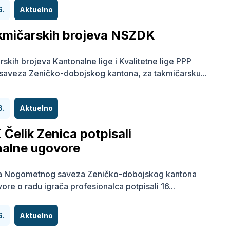
6.
Aktuelno
akmičarskih brojeva NSZDK
rskih brojeva Kantonalne lige i Kvalitetne lige PPP
aveza Zeničko-dobojskog kantona, za takmičarsku...
6.
Aktuelno
 Čelik Zenica potpisali
nalne ugovore
ma Nogometnog saveza Zeničko-dobojskog kantona
re o radu igrača profesionalca potpisali 16...
6.
Aktuelno