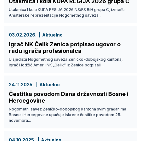
Utakmica I kola KUPA REGIJA 2026 grupa C
Utakmica I kola KUPA REGIJA 2026 NS/FS BiH grupa C, između
Amaterske reprezentacije Nogometnog saveza...
03.02.2026.
Aktuelno
Igrač NK Čelik Zenica potpisao ugovor o
radu igrača profesionalca
U sjedištu Nogometnog saveza Zeničko-dobojskog kantona,
igrač Hodžić Amer i NK „Čelik“ iz Zenice potpisali...
24.11.2025.
Aktuelno
Čestitka povodom Dana državnosti Bosne i
Hercegovine
Nogometni savez Zeničko-dobojskog kantona svim građanima
Bosne i Hercegovine upućuje iskrene čestitke povodom 25.
novembra...
04.10.2025.
Aktuelno