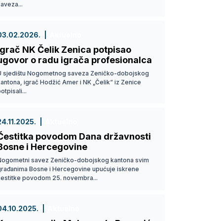
aveza...
03.02.2026.
Aktuelno
Igrač NK Čelik Zenica potpisao
ugovor o radu igrača profesionalca
U sjedištu Nogometnog saveza Zeničko-dobojskog
antona, igrač Hodžić Amer i NK „Čelik“ iz Zenice
otpisali...
24.11.2025.
Aktuelno
Čestitka povodom Dana državnosti
Bosne i Hercegovine
Nogometni savez Zeničko-dobojskog kantona svim
građanima Bosne i Hercegovine upućuje iskrene
čestitke povodom 25. novembra...
04.10.2025.
Aktuelno