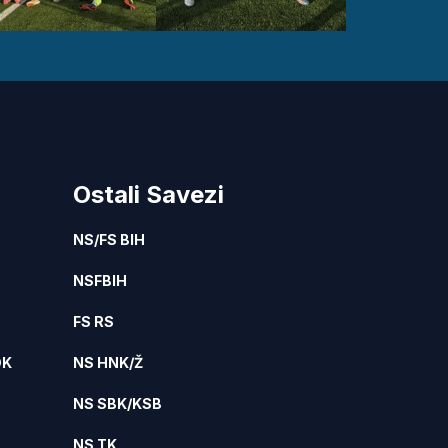
Ostali Savezi
NS/FS BIH
NSFBIH
FS RS
DK
NS HNK/Ž
NS SBK/KSB
NS TK