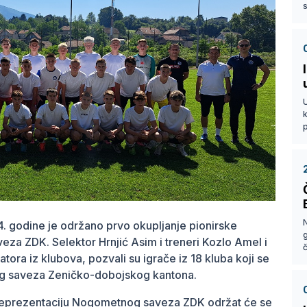
s
k
p
4. godine je održano prvo okupljanje pionirske
a ZDK. Selektor Hrnjić Asim i treneri Kozlo Amel i
atora iz klubova, pozvali su igrače iz 18 kluba koji se
nog saveza Zeničko-dobojskog kantona.
 reprezentaciju Nogometnog saveza ZDK održat će se