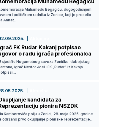
Komemoracija Muhamedu Begagiću
Komemoracija Muhamedu Begagiću, dugogodišnjem
avnom i političkom radniku iz Zenice, koji je preselio
a Ahiret...
02.09.2025.
Aktuelno
Igrač FK Rudar Kakanj potpisao
ugovor o radu igrača profesionalca
U sjedištu Nogometnog saveza Zeničko-dobojskog
antona, igrač Nestor Joel i FK „Rudar“ iz Kaknja
otpisali...
28.05.2025.
Aktuelno
Okupljanje kandidata za
Reprezentaciju pionira NSZDK
Na Kamberovića polju u Zenici, 28. maja 2025. godine
e održano prvo okupljanje pionirske reprezentacije...