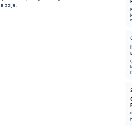
a polje.
j
n
k
p
j