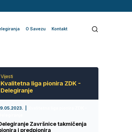
legiranja
O Savezu
Kontakt
Vijesti
Kvalitetna liga pionira ZDK -
Delegiranje
19.05.2023.
Kvalitetna liga pionira ZDK -
Delegiranje
Delegiranje Završnice takmičenja
pionira i predpionira