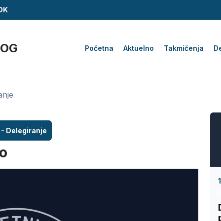
ZDK
KOG
Početna
Aktuelno
Takmičenja
De
anje
 - Delegiranje
lo