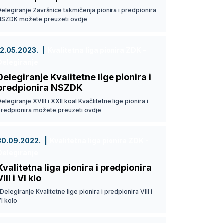
elegiranje Završnice takmičenja pionira i predpionira
NSZDK možete preuzeti ovdje
12.05.2023.
Kvalitetna liga pionira ZDK -
Delegiranje
Delegiranje Kvalitetne lige pionira i
predpionira NSZDK
elegiranje XVIII i XXII koal Kvačlitetne lige pionira i
predpionira možete preuzeti ovdje
30.09.2022.
Kvalitetna liga pionira ZDK -
Delegiranje
Kvalitetna liga pionira i predpionira
VIII i VI klo
elegiranje Kvalitetne lige pionira i predpionira VIII i
I kolo