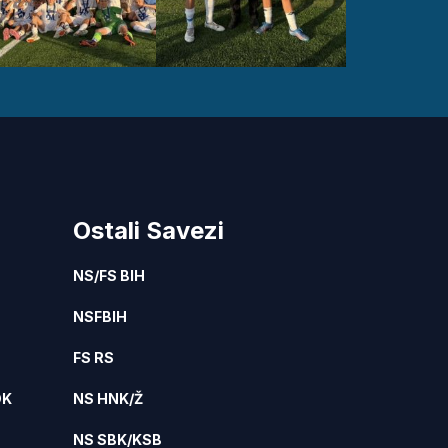
Ostali Savezi
NS/FS BIH
NSFBIH
FS RS
DK
NS HNK/Ž
NS SBK/KSB