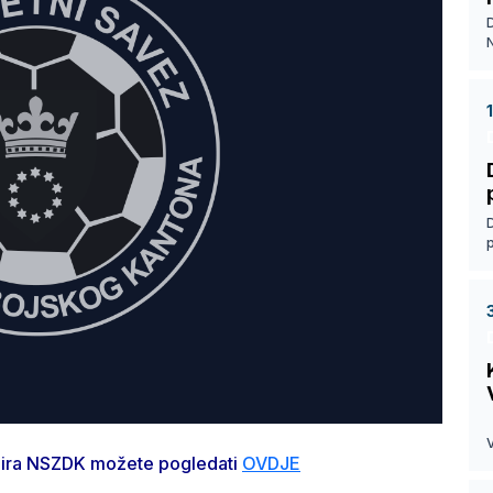
D
D
D
V
ionira NSZDK možete pogledati
OVDJE