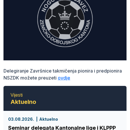
Delegiranje Završnice takmičenja pionira i predpionira
NSZDK možete preuzeti
ovdje
Vijesti
Aktuelno
03.08.2026.
Aktuelno
Seminar delegata Kantonalne lige i KLPPP