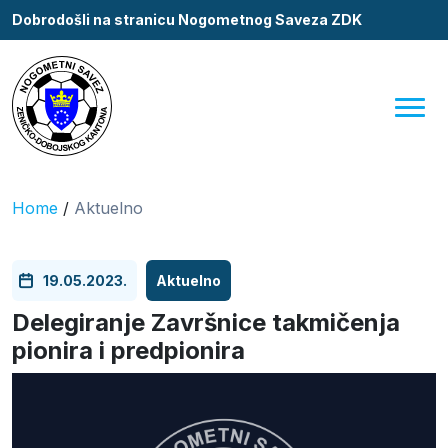
Dobrodošli na stranicu Nogometnog Saveza ZDK
Home
/
Aktuelno
19.05.2023.
Aktuelno
Delegiranje Završnice takmičenja
pionira i predpionira