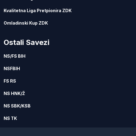
Kvalitetna Liga Pretpionira ZDK
Omladinski Kup ZDK
Ostali Savezi
NS/FS BIH
NSFBIH
FS RS
NS HNK/Ž
NS SBK/KSB
NS TK