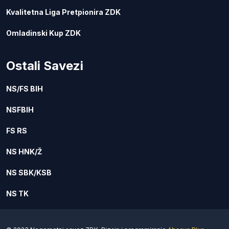
Kvalitetna Liga Pretpionira ZDK
Omladinski Kup ZDK
Ostali Savezi
NS/FS BIH
NSFBIH
FS RS
NS HNK/Ž
NS SBK/KSB
NS TK