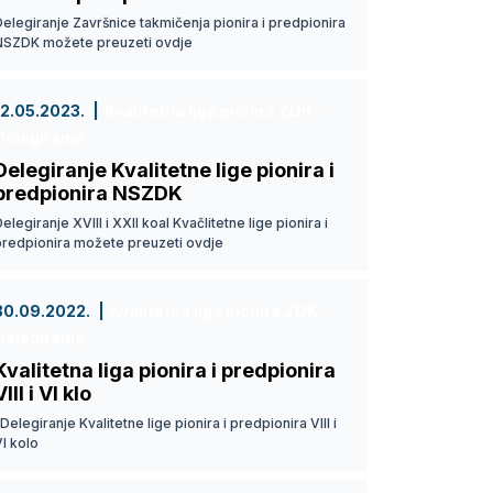
elegiranje Završnice takmičenja pionira i predpionira
NSZDK možete preuzeti ovdje
12.05.2023.
Kvalitetna liga pionira ZDK -
Delegiranje
Delegiranje Kvalitetne lige pionira i
predpionira NSZDK
elegiranje XVIII i XXII koal Kvačlitetne lige pionira i
predpionira možete preuzeti ovdje
30.09.2022.
Kvalitetna liga pionira ZDK -
Delegiranje
Kvalitetna liga pionira i predpionira
VIII i VI klo
elegiranje Kvalitetne lige pionira i predpionira VIII i
I kolo