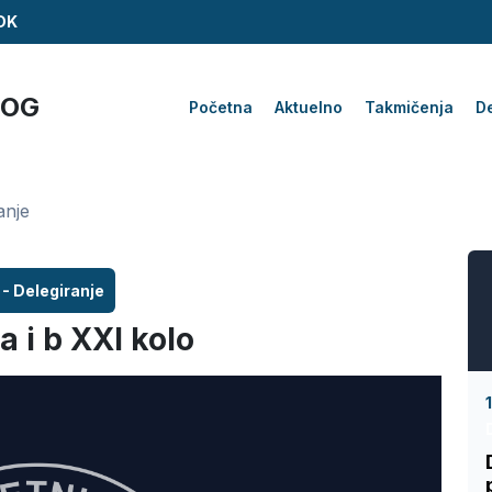
ZDK
KOG
Početna
Aktuelno
Takmičenja
De
anje
 - Delegiranje
 i b XXI kolo