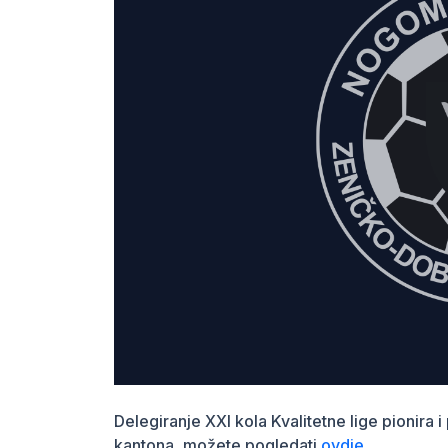
Delegiranje XXI kola Kvalitetne lige pioni
kantona, možete pogledati
ovdje