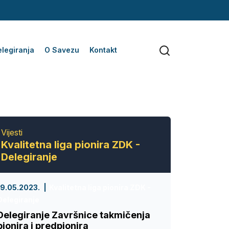
legiranja
O Savezu
Kontakt
Vijesti
Kvalitetna liga pionira ZDK -
Delegiranje
19.05.2023.
Kvalitetna liga pionira ZDK -
Delegiranje
Delegiranje Završnice takmičenja
pionira i predpionira