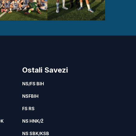
Ostali Savezi
NS/FS BIH
NSFBIH
FS RS
DK
NS HNK/Ž
NS SBK/KSB