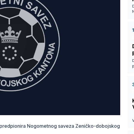
D
D
D
V
ra i predpionira Nogometnog saveza Zeničko-dobojskog