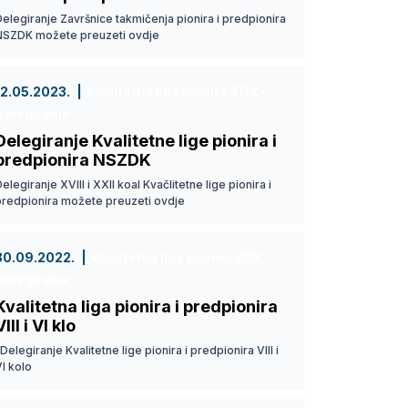
elegiranje Završnice takmičenja pionira i predpionira
NSZDK možete preuzeti ovdje
12.05.2023.
Kvalitetna liga pionira ZDK -
Delegiranje
Delegiranje Kvalitetne lige pionira i
predpionira NSZDK
elegiranje XVIII i XXII koal Kvačlitetne lige pionira i
predpionira možete preuzeti ovdje
30.09.2022.
Kvalitetna liga pionira ZDK -
Delegiranje
Kvalitetna liga pionira i predpionira
VIII i VI klo
elegiranje Kvalitetne lige pionira i predpionira VIII i
I kolo