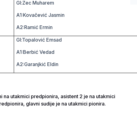
Gl:Zec Muharem
A1:Kovačević Jasmin
A2:Ramić Ermin
Gl:Topalović Emsad
A1:Berbić Vedad
A2:Garanjkić Eldin
ni na utakmici predpionira, asistent 2 je na utakmici
redpionira, glavni sudije je na utakmici pionira.