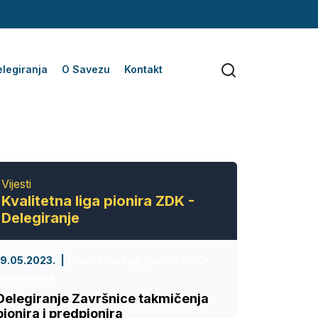
legiranja
O Savezu
Kontakt
Vijesti
Kvalitetna liga pionira ZDK -
Delegiranje
19.05.2023.
Kvalitetna liga pionira ZDK -
Delegiranje
Delegiranje Završnice takmičenja
pionira i predpionira