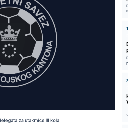
D
D
D
V
delegata za utakmice III kola