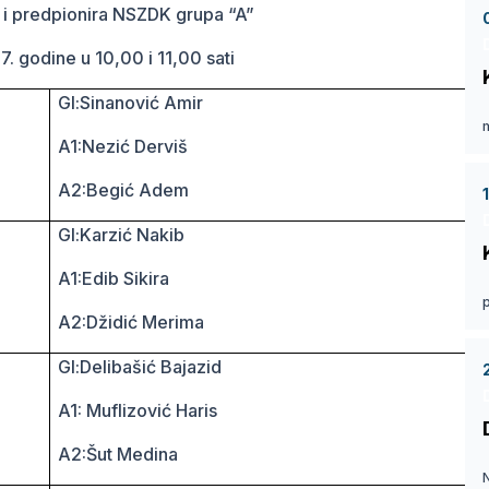
ra i predpionira NSZDK grupa “A”
. godine u 10,00 i 11,00 sati
Gl:Sinanović Amir
D
A1:Nezić Derviš
A2:Begić Adem
Gl:Karzić Nakib
A1:Edib Sikira
D
A2:Džidić Merima
Gl:Delibašić Bajazid
A1: Muflizović Haris
A2:Šut Medina
D