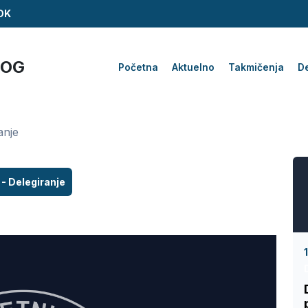
ZDK
KOG
Početna
Aktuelno
Takmičenja
De
anje
 - Delegiranje