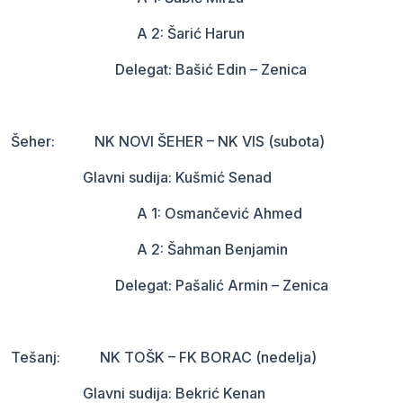
A 2: Šarić Harun
Delegat: Bašić Edin – Zenica
Šeher: NK NOVI ŠEHER – NK VIS (subota)
Glavni sudija: Kušmić Senad
A 1: Osmančević Ahmed
A 2: Šahman Benjamin
Delegat: Pašalić Armin – Zenica
Tešanj: NK TOŠK – FK BORAC (nedelja)
Glavni sudija: Bekrić Kenan