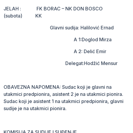
JELAH : FK BORAC – NK DON BOSCO
(subota) KK
Glavni sudija: Halilović Ernad
A 1:Doglod Mirza
A 2: Delić Emir
Delegat:Hodžić Mensur
OBAVEZNA NAPOMENA: Sudac koji je glavni na
utakmici predpionira, asistent 2 je na utakmici pionira.
Sudac koji je asistent 1 na utakmici predpionira, glavni
sudije je na utakmici pionira.
KOMISIJA ZA SUDIJE I SUĐENJE