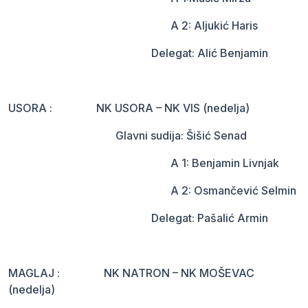
A 2: Aljukić Haris
Delegat: Alić Benjamin
USORA : NK USORA – NK VIS (nedelja)
Glavni sudija: Šišić Senad
A 1: Benjamin Livnjak
A 2: Osmančević Selmin
Delegat: Pašalić Armin
MAGLAJ : NK NATRON – NK MOŠEVAC
(nedelja)