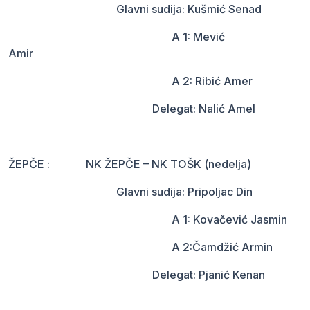
Glavni sudija: Kušmić Senad
A 1: Mević
Amir
A 2: Ribić Amer
Delegat: Nalić Amel
ŽEPČE : NK ŽEPČE – NK TOŠK (nedelja)
Glavni sudija: Pripoljac Din
A 1: Kovačević Jasmin
A 2:Čamdžić Armin
Delegat: Pjanić Kenan