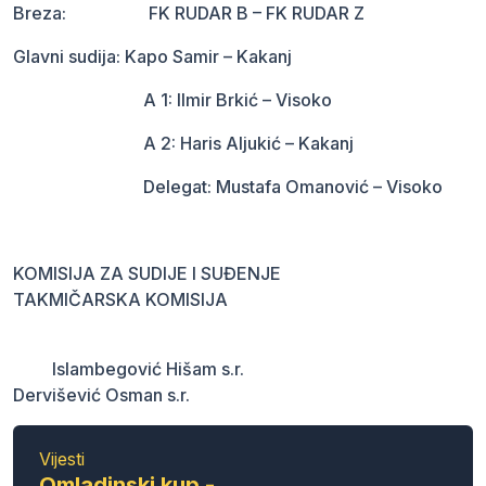
Breza: FK RUDAR B – FK RUDAR Z
Glavni sudija: Kapo Samir – Kakanj
A 1: Ilmir Brkić – Visoko
A 2: Haris Aljukić – Kakanj
Delegat: Mustafa Omanović – Visoko
KOMISIJA ZA SUDIJE I SUĐENJE
TAKMIČARSKA KOMISIJA
Islambegović Hišam s.r.
Dervišević Osman s.r.
Vijesti
Omladinski kup -