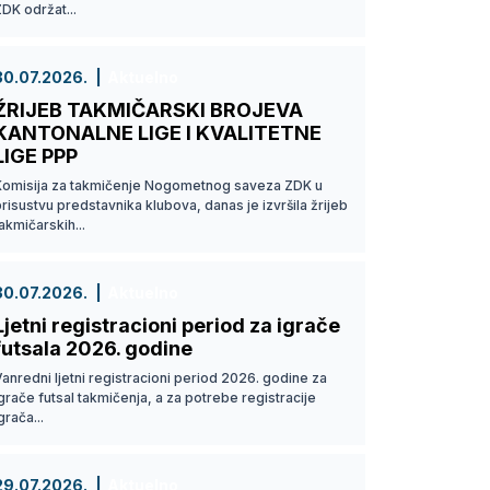
DK održat...
30.07.2026.
Aktuelno
ŽRIJEB TAKMIČARSKI BROJEVA
KANTONALNE LIGE I KVALITETNE
LIGE PPP
Komisija za takmičenje Nogometnog saveza ZDK u
risustvu predstavnika klubova, danas je izvršila žrijeb
akmičarskih...
30.07.2026.
Aktuelno
Ljetni registracioni period za igrače
futsala 2026. godine
anredni ljetni registracioni period 2026. godine za
grače futsal takmičenja, a za potrebe registracije
grača...
29.07.2026.
Aktuelno