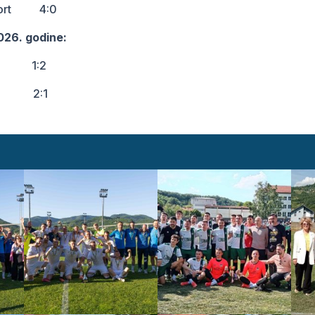
port 4:0
026. godine:
pče 1919 1:2
ost 2:1