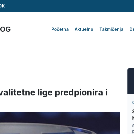
ZDK
KOG
Početna
Aktuelno
Takmičenja
De
litetne lige predpionira i
S