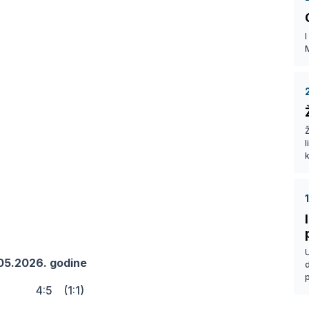
a
I
Ž
k
.05.2026. godine
p
 Natron 4:5 (1:1)