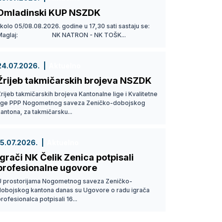
Omladinski KUP NSZDK
 kolo 05/08.08.2026. godine u 17,30 sati sastaju se:
Maglaj: NK NATRON - NK TOŠK...
24.07.2026.
Aktuelno
Žrijeb takmičarskih brojeva NSZDK
rijeb takmičarskih brojeva Kantonalne lige i Kvalitetne
lige PPP Nogometnog saveza Zeničko-dobojskog
antona, za takmičarsku...
15.07.2026.
Aktuelno
Igrači NK Čelik Zenica potpisali
profesionalne ugovore
U prostorijama Nogometnog saveza Zeničko-
dobojskog kantona danas su Ugovore o radu igrača
rofesionalca potpisali 16...