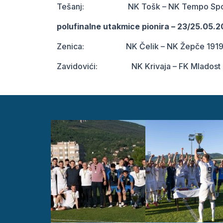
Tešanj: NK Tošk – NK Tempo S
polufinalne utakmice pionira – 23/25.05.2
Zenica: NK Čelik – NK Že
Zavidovići: NK Krivaja – FK Mlad