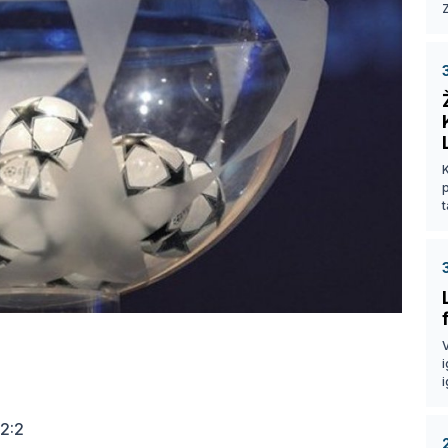
Z
p
t
V
i
i
2:2