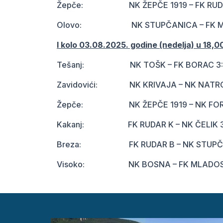
Žepče: NK ŽEPČE 1919 – FK RUDAR
Olovo: NK STUPČANICA – FK ML
I kolo 03.08.2025. godine (nedelja) u 18,00
Tešanj: NK TOŠK – FK BORAC 3:
Zavidovići: NK KRIVAJA – NK NATRO
Žepče: NK ŽEPČE 1919 – NK FOR
Kakanj: FK RUDAR K – NK ČELIK 3
Breza: FK RUDAR B – NK STUPČAN
Visoko: NK BOSNA – FK MLADOST