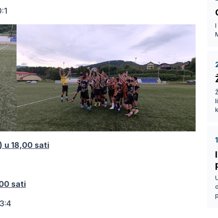
:1
I
Ž
k
 u 18,00 sati
00 sati
p
3:4