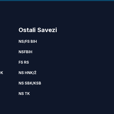
Ostali Savezi
NS/FS BIH
NSFBIH
FS RS
DK
NS HNK/Ž
NS SBK/KSB
NS TK