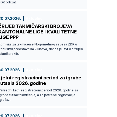
DK održat...
30.07.2026.
Aktuelno
ŽRIJEB TAKMIČARSKI BROJEVA
KANTONALNE LIGE I KVALITETNE
LIGE PPP
Komisija za takmičenje Nogometnog saveza ZDK u
risustvu predstavnika klubova, danas je izvršila žrijeb
akmičarskih...
30.07.2026.
Aktuelno
Ljetni registracioni period za igrače
futsala 2026. godine
anredni ljetni registracioni period 2026. godine za
grače futsal takmičenja, a za potrebe registracije
grača...
29.07.2026.
Aktuelno