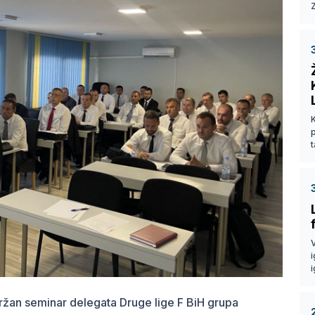
Z
p
t
V
i
i
an seminar delegata Druge lige F BiH grupa