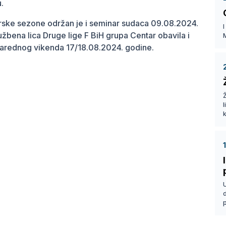
.
rske sezone održan je i seminar sudaca 09.08.2024.
I
lužbena lica Druge lige F BiH grupa Centar obavila i
narednog vikenda 17/18.08.2024. godine.
Ž
k
p