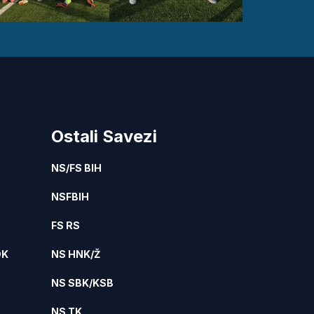
Ostali Savezi
NS/FS BIH
NSFBIH
FS RS
DK
NS HNK/Ž
NS SBK/KSB
NS TK