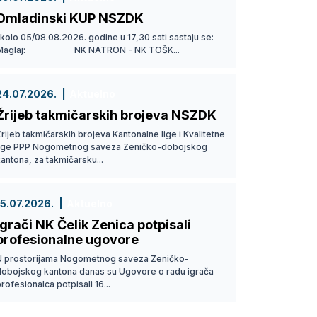
Omladinski KUP NSZDK
 kolo 05/08.08.2026. godine u 17,30 sati sastaju se:
Maglaj: NK NATRON - NK TOŠK...
24.07.2026.
Aktuelno
Žrijeb takmičarskih brojeva NSZDK
rijeb takmičarskih brojeva Kantonalne lige i Kvalitetne
lige PPP Nogometnog saveza Zeničko-dobojskog
antona, za takmičarsku...
15.07.2026.
Aktuelno
Igrači NK Čelik Zenica potpisali
profesionalne ugovore
U prostorijama Nogometnog saveza Zeničko-
dobojskog kantona danas su Ugovore o radu igrača
rofesionalca potpisali 16...