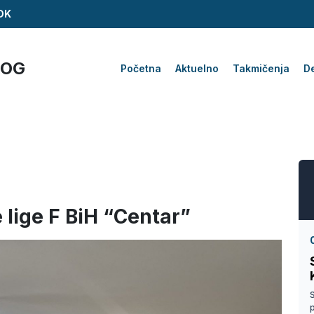
ZDK
KOG
Početna
Aktuelno
Takmičenja
De
lige F BiH “Centar”
S