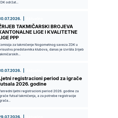
DK održat...
30.07.2026.
Aktuelno
ŽRIJEB TAKMIČARSKI BROJEVA
KANTONALNE LIGE I KVALITETNE
LIGE PPP
Komisija za takmičenje Nogometnog saveza ZDK u
risustvu predstavnika klubova, danas je izvršila žrijeb
akmičarskih...
30.07.2026.
Aktuelno
Ljetni registracioni period za igrače
futsala 2026. godine
anredni ljetni registracioni period 2026. godine za
grače futsal takmičenja, a za potrebe registracije
grača...
29.07.2026.
Aktuelno