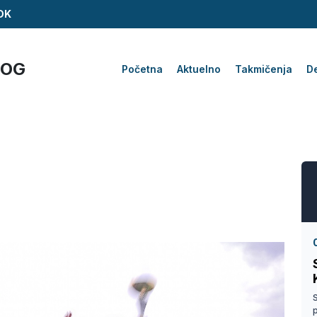
ZDK
KOG
Početna
Aktuelno
Takmičenja
De
S