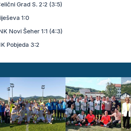
ni Grad S. 2:2 (3:5)
ševa 1:0
i Šeher 1:1 (4:3)
 Pobjeda 3:2