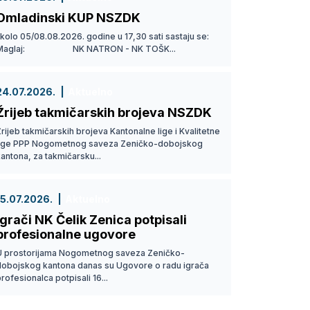
Omladinski KUP NSZDK
 kolo 05/08.08.2026. godine u 17,30 sati sastaju se:
Maglaj: NK NATRON - NK TOŠK...
24.07.2026.
Aktuelno
Žrijeb takmičarskih brojeva NSZDK
rijeb takmičarskih brojeva Kantonalne lige i Kvalitetne
lige PPP Nogometnog saveza Zeničko-dobojskog
antona, za takmičarsku...
15.07.2026.
Aktuelno
Igrači NK Čelik Zenica potpisali
profesionalne ugovore
U prostorijama Nogometnog saveza Zeničko-
dobojskog kantona danas su Ugovore o radu igrača
rofesionalca potpisali 16...