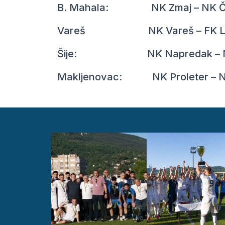
B. Mahala: NK Zmaj – NK Čelič
Vareš NK Vareš – FK Lije
Šije: NK Napredak – NK Nov
Makljenovac: NK Proleter – NK