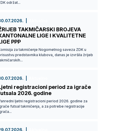
DK održat...
30.07.2026.
Aktuelno
ŽRIJEB TAKMIČARSKI BROJEVA
KANTONALNE LIGE I KVALITETNE
LIGE PPP
Komisija za takmičenje Nogometnog saveza ZDK u
risustvu predstavnika klubova, danas je izvršila žrijeb
akmičarskih...
30.07.2026.
Aktuelno
Ljetni registracioni period za igrače
futsala 2026. godine
anredni ljetni registracioni period 2026. godine za
grače futsal takmičenja, a za potrebe registracije
grača...
29.07.2026.
Aktuelno