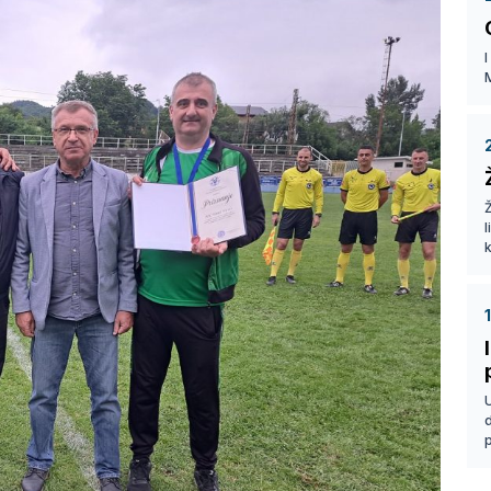
I
Ž
k
p