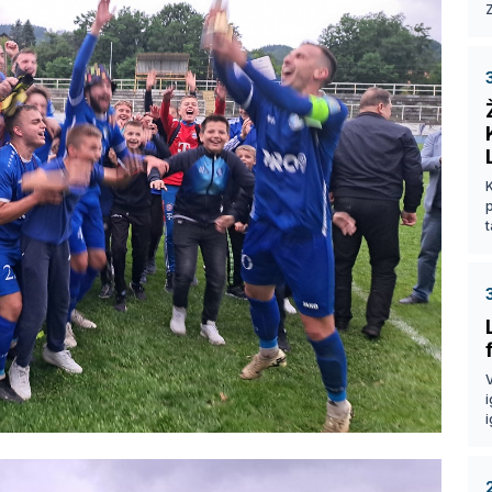
Z
p
t
V
i
i