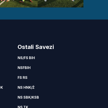
Ostali Savezi
NS/FS BIH
NSFBIH
FS RS
DK
NS HNK/Ž
NS SBK/KSB
NS TK