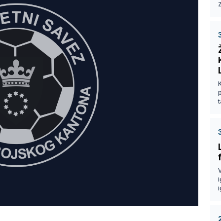
Z
p
t
V
i
i