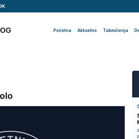
ZDK
KOG
Početna
Aktuelno
Takmičenja
De
olo
S