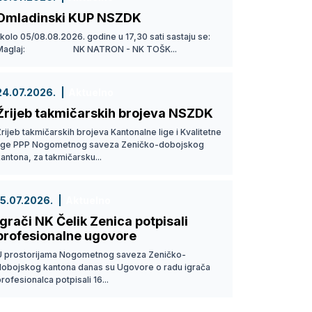
Omladinski KUP NSZDK
 kolo 05/08.08.2026. godine u 17,30 sati sastaju se:
Maglaj: NK NATRON - NK TOŠK...
24.07.2026.
Aktuelno
Žrijeb takmičarskih brojeva NSZDK
rijeb takmičarskih brojeva Kantonalne lige i Kvalitetne
lige PPP Nogometnog saveza Zeničko-dobojskog
antona, za takmičarsku...
15.07.2026.
Aktuelno
Igrači NK Čelik Zenica potpisali
profesionalne ugovore
U prostorijama Nogometnog saveza Zeničko-
dobojskog kantona danas su Ugovore o radu igrača
rofesionalca potpisali 16...