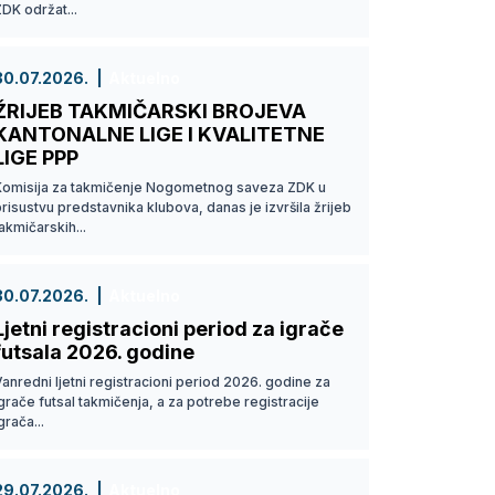
DK održat...
30.07.2026.
Aktuelno
ŽRIJEB TAKMIČARSKI BROJEVA
KANTONALNE LIGE I KVALITETNE
LIGE PPP
Komisija za takmičenje Nogometnog saveza ZDK u
risustvu predstavnika klubova, danas je izvršila žrijeb
akmičarskih...
30.07.2026.
Aktuelno
Ljetni registracioni period za igrače
futsala 2026. godine
anredni ljetni registracioni period 2026. godine za
grače futsal takmičenja, a za potrebe registracije
grača...
29.07.2026.
Aktuelno