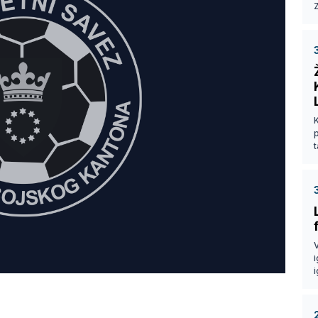
Z
p
t
V
i
i