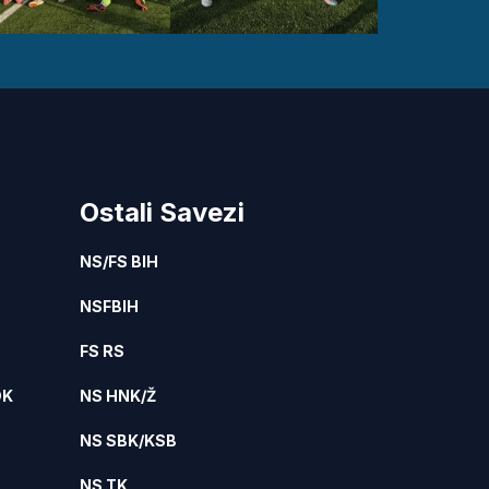
Ostali Savezi
NS/FS BIH
NSFBIH
FS RS
DK
NS HNK/Ž
NS SBK/KSB
NS TK