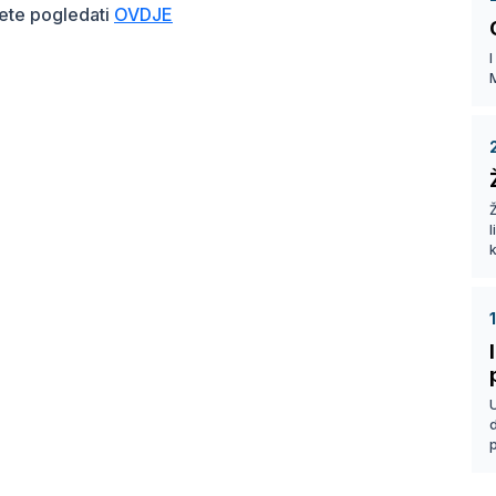
žete pogledati
OVDJE
I
Ž
k
p