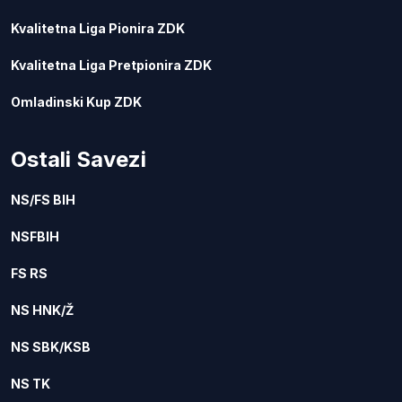
Kvalitetna Liga Pionira ZDK
Kvalitetna Liga Pretpionira ZDK
Omladinski Kup ZDK
Ostali Savezi
NS/FS BIH
NSFBIH
FS RS
NS HNK/Ž
NS SBK/KSB
NS TK