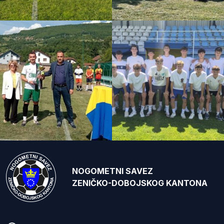
NOGOMETNI SAVEZ
ZENIČKO-DOBOJSKOG KANTONA