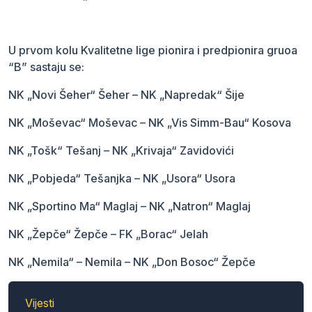
U prvom kolu Kvalitetne lige pionira i predpionira gruoa
“B” sastaju se:
NK „Novi Šeher“ Šeher – NK „Napredak“ Šije
NK „Moševac“ Moševac – NK „Vis Simm-Bau“ Kosova
NK „Tošk“ Tešanj – NK „Krivaja“ Zavidovići
NK „Pobjeda“ Tešanjka – NK „Usora“ Usora
NK „Sportino Ma“ Maglaj – NK „Natron“ Maglaj
NK „Žepče“ Žepče – FK „Borac“ Jelah
NK „Nemila“ – Nemila – NK „Don Bosoc“ Žepče
Vijesti