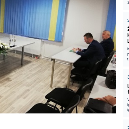
Z
p
t
V
i
i