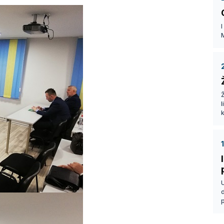
I
Ž
k
p