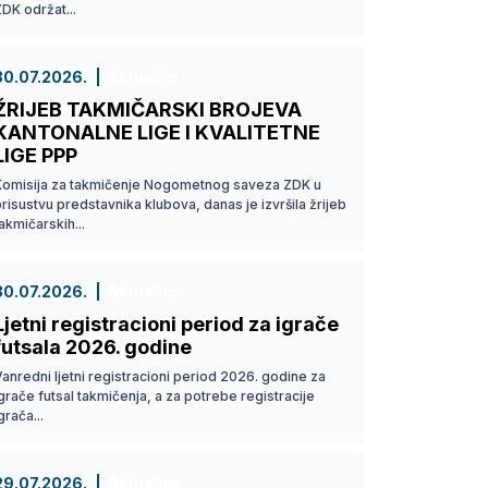
DK održat...
30.07.2026.
Aktuelno
ŽRIJEB TAKMIČARSKI BROJEVA
KANTONALNE LIGE I KVALITETNE
LIGE PPP
Komisija za takmičenje Nogometnog saveza ZDK u
risustvu predstavnika klubova, danas je izvršila žrijeb
akmičarskih...
30.07.2026.
Aktuelno
Ljetni registracioni period za igrače
futsala 2026. godine
anredni ljetni registracioni period 2026. godine za
grače futsal takmičenja, a za potrebe registracije
grača...
29.07.2026.
Aktuelno