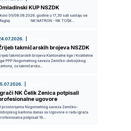
Omladinski KUP NSZDK
 kolo 05/08.08.2026. godine u 17,30 sati sastaju se:
Maglaj: NK NATRON - NK TOŠK...
24.07.2026.
Aktuelno
Žrijeb takmičarskih brojeva NSZDK
rijeb takmičarskih brojeva Kantonalne lige i Kvalitetne
lige PPP Nogometnog saveza Zeničko-dobojskog
antona, za takmičarsku...
15.07.2026.
Aktuelno
Igrači NK Čelik Zenica potpisali
profesionalne ugovore
U prostorijama Nogometnog saveza Zeničko-
dobojskog kantona danas su Ugovore o radu igrača
rofesionalca potpisali 16...