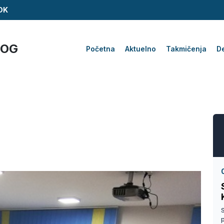
ZDK
KOG
Početna
Aktuelno
Takmičenja
De
S