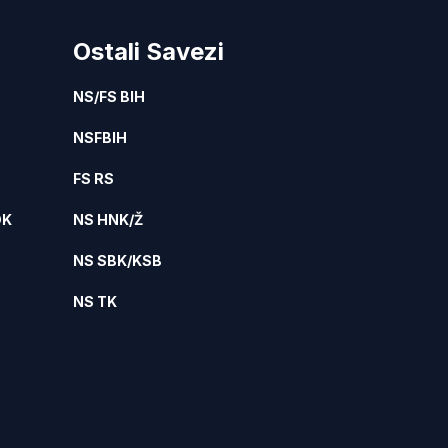
Ostali Savezi
NS/FS BIH
NSFBIH
FS RS
DK
NS HNK/Ž
NS SBK/KSB
NS TK