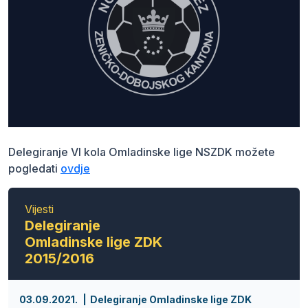
Delegiranje VI kola Omladinske lige NSZDK možete
pogledati
ovdje
Vijesti
Delegiranje
Omladinske lige ZDK
2015/2016
03.09.2021.
Delegiranje Omladinske lige ZDK