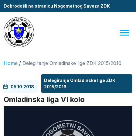
Dobrodošli na stranicu Nogometnog Saveza ZDK
Home
/
Delegiranje Omladinske lige ZDK 2015/2016
Delegiranje Omladinske lige ZDK
05.10.2018.
2015/2016
Omladinska liga VI kolo