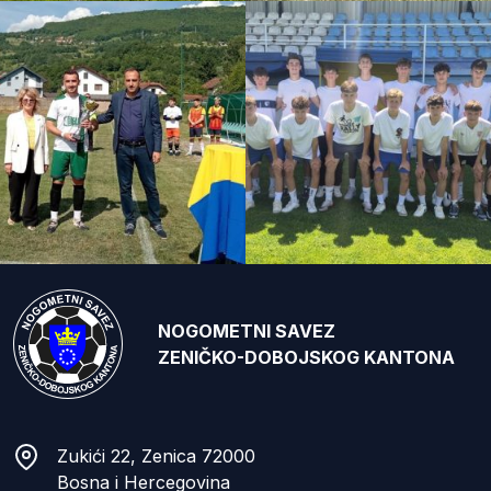
NOGOMETNI SAVEZ
ZENIČKO-DOBOJSKOG KANTONA
Zukići 22, Zenica 72000
Bosna i Hercegovina