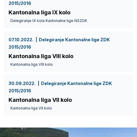
2015/2016
Kantonalna liga IX kolo
Delegiranje IX kola Kantonalne lige NSZDK
07.10.2022.
Delegiranje Kantonalne lige ZDK
2015/2016
Kantonalna liga VIII kolo
Kantonalna liga VIII kolo
30.09.2022.
Delegiranje Kantonalne lige ZDK
2015/2016
Kantonalna liga VII kolo
Kantonalna liga VII kolo