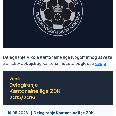
Delegiranje V kola Kantonalne lige Nogometnog saveza
Zeničko-dobojskog kantona možete pogledati
ovdje
Vijesti
Delegiranje
Kantonalne lige ZDK
2015/2016
19.05.2023.
Delegiranje Kantonalne lige ZDK