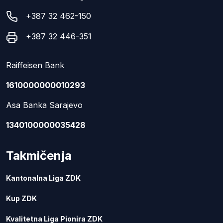
+387 32 462-150
+387 32 446-351
Raiffeisen Bank
1610000000010293
Asa Banka Sarajevo
1340100000035428
Takmičenja
Kantonalna Liga ZDK
Kup ZDK
Kvalitetna Liga Pionira ZDK