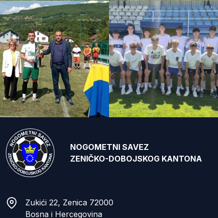
NOGOMETNI SAVEZ
ZENIČKO-DOBOJSKOG KANTONA
Zukići 22, Zenica 72000
Bosna i Hercegovina