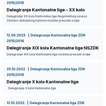
2015/2016
Delegiranje Kantonalne lige – XX kolo
Delegiranje XX kola Kantonalne lige Nogometnog saveza
Zeničko-dobojskog kantona možete preuzeti ovdje
12.05.2023.
Delegiranje Kantonalne lige ZDK
2015/2016
Delegiranje XIX kola Kantonalne lige NSZDK
Delegiranje XIX kola Kantonalne lige možete preuzeti ovdje
25.10.2022.
Delegiranje Kantonalne lige ZDK
2015/2016
Delegiranje X kola Kantonalne lige
Delegiranje X kola Kantonalne lige
13.10.2022.
Delegiranje Kantonalne lige ZDK