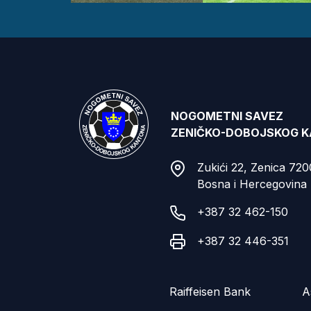
NOGOMETNI SAVEZ
ZENIČKO-DOBOJSKOG 
Zukići 22, Zenica 72
Bosna i Hercegovina
+387 32 462-150
+387 32 446-351
Raiffeisen Bank
A