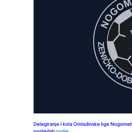
Delegiranje I kola Omladinske lige Nogom
pogledati
ovdje