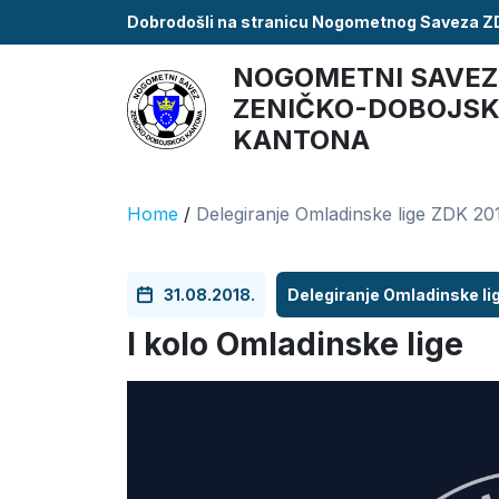
Dobrodošli na stranicu Nogometnog Saveza 
NOGOMETNI SAVEZ
ZENIČKO-DOBOJS
KANTONA
Home
/
Delegiranje Omladinske lige ZDK 20
31.08.2018.
Delegiranje Omladinske l
I kolo Omladinske lige