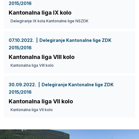
2015/2016
Kantonalna liga IX kolo
Delegiranje IX kola Kantonalne lige NSZDK
07.10.2022.
Delegiranje Kantonalne lige ZDK
2015/2016
Kantonalna liga VIII kolo
Kantonalna liga VIII kolo
30.09.2022.
Delegiranje Kantonalne lige ZDK
2015/2016
Kantonalna liga VII kolo
Kantonalna liga VII kolo