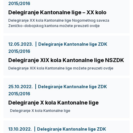
2015/2016
Delegiranje Kantonalne lige – XX kolo
Delegiranje XX kola Kantonalne lige Nogometnog saveza
Zeničko-dobojskog kantona možete preuzeti ovdje
12.05.2023.
Delegiranje Kantonalne lige ZDK
2015/2016
Delegiranje XIX kola Kantonalne lige NSZDK
Delegiranje XIX kola Kantonalne lige možete preuzeti ovdje
25.10.2022.
Delegiranje Kantonalne lige ZDK
2015/2016
Delegiranje X kola Kantonalne lige
Delegiranje X kola Kantonalne lige
13.10.2022.
Delegiranje Kantonalne lige ZDK