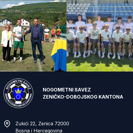
NOGOMETNI SAVEZ
ZENIČKO-DOBOJSKOG KANTONA
Zukići 22, Zenica 72000
Bosna i Hercegovina