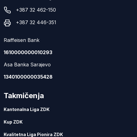
+387 32 462-150
+387 32 446-351
Raiffeisen Bank
1610000000010293
Asa Banka Sarajevo
1340100000035428
Takmičenja
Kantonalna Liga ZDK
Kup ZDK
Kvalitetna Liga Pionira ZDK