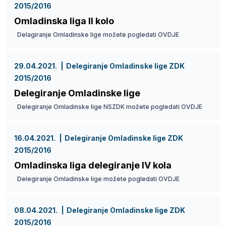
2015/2016
Omladinska liga II kolo
Delagiranje Omladinske lige možete pogledati OVDJE
29.04.2021.
Delegiranje Omladinske lige ZDK
2015/2016
Delegiranje Omladinske lige
Delegiranje Omladinske lige NSZDK možete pogledati OVDJE
16.04.2021.
Delegiranje Omladinske lige ZDK
2015/2016
Omladinska liga delegiranje IV kola
Delegiranje Omladinske lige možete pogledati OVDJE
08.04.2021.
Delegiranje Omladinske lige ZDK
2015/2016