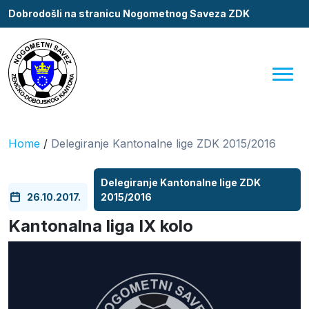
Dobrodošli na stranicu Nogometnog Saveza ZDK
Home
/
Delegiranje Kantonalne lige ZDK 2015/2016
Delegiranje Kantonalne lige ZDK
26.10.2017.
2015/2016
Kantonalna liga IX kolo