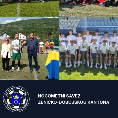
NOGOMETNI SAVEZ
ZENIČKO-DOBOJSKOG KANTONA