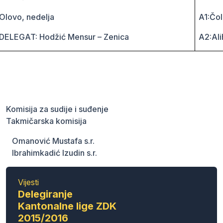
Olovo, nedelja
A1:Čo
DELEGAT: Hodžić Mensur – Zenica
A2:Ali
Komisija za sudije i suđenje
Takmičarska komisija
Omanović Mustafa s.r.
Ibrahimkadić Izudin s.r.
Vijesti
Delegiranje
Kantonalne lige ZDK
2015/2016