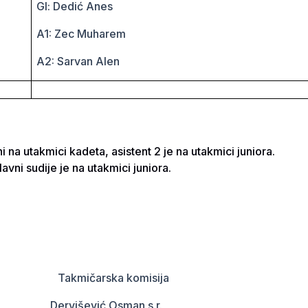
Gl: Dedić Anes
A1: Zec Muharem
A2: Sarvan Alen
ni na utakmici kadeta, asistent 2 je na utakmici juniora.
lavni sudije je na utakmici juniora.
 Takmičarska komisija
išević Osman s.r.