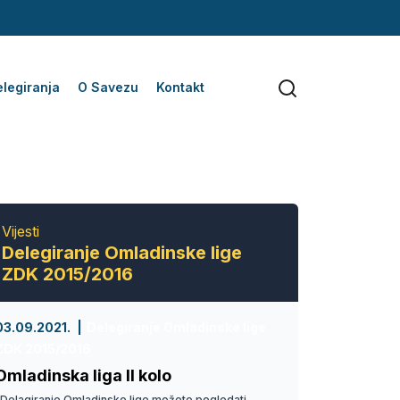
legiranja
O Savezu
Kontakt
Vijesti
Delegiranje Omladinske lige
ZDK 2015/2016
03.09.2021.
Delegiranje Omladinske lige
ZDK 2015/2016
Omladinska liga II kolo
Delagiranje Omladinske lige možete pogledati