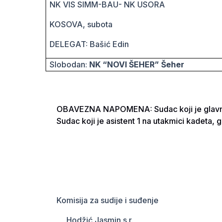
NK VIS SIMM-BAU- NK USORA
KOSOVA
, subota
DELEGAT: Bašić Edin
Slobodan:
NK “NOVI ŠEHER” Šeher
OBAVEZNA NAPOMENA
: Sudac koji je glav
Sudac koji je asistent 1 na utakmici kadeta, g
Komisija za sudije i suđenje
Hodžić Jasmin s.r. Derv