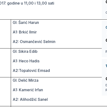
17. godine u 11,00 i 13,00 sati
Gl: Šarić Harun
A1: Brkić Ilmir
A2: Osmančević Selmin
Gl: Sikira Edib
A1: Heco Hadis
A2:Topalović Emsad
Gl: Delić Mirza
A1: Kamerić Irfan
A2: Alihodžić Sanel