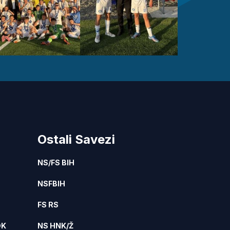
Ostali Savezi
NS/FS BIH
NSFBIH
FS RS
DK
NS HNK/Ž