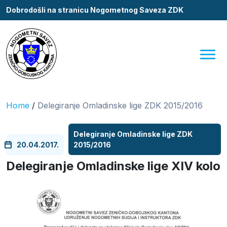
Dobrodošli na stranicu Nogometnog Saveza ZDK
Home
/
Delegiranje Omladinske lige ZDK 2015/2016
Delegiranje Omladinske lige ZDK
20.04.2017.
2015/2016
Delegiranje Omladinske lige XIV kolo