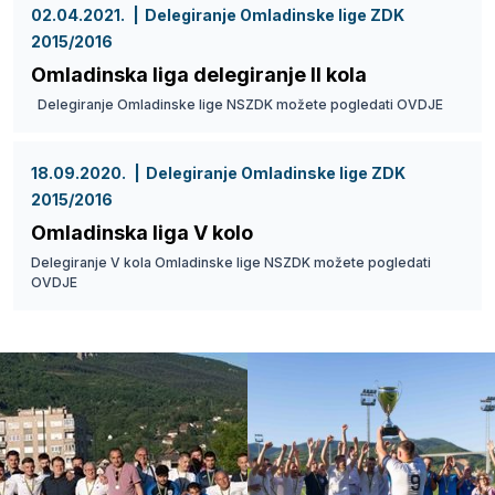
02.04.2021.
Delegiranje Omladinske lige ZDK
2015/2016
Omladinska liga delegiranje II kola
Delegiranje Omladinske lige NSZDK možete pogledati OVDJE
18.09.2020.
Delegiranje Omladinske lige ZDK
2015/2016
Omladinska liga V kolo
Delegiranje V kola Omladinske lige NSZDK možete pogledati
OVDJE