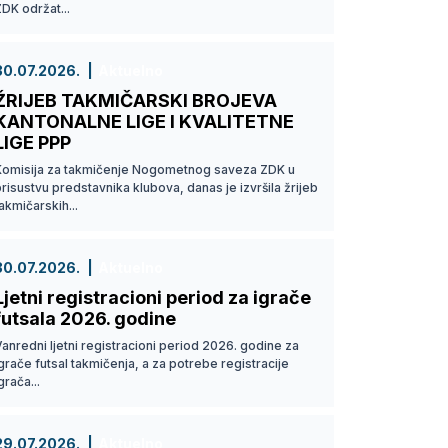
DK održat...
30.07.2026.
Aktuelno
ŽRIJEB TAKMIČARSKI BROJEVA
KANTONALNE LIGE I KVALITETNE
LIGE PPP
Komisija za takmičenje Nogometnog saveza ZDK u
risustvu predstavnika klubova, danas je izvršila žrijeb
akmičarskih...
30.07.2026.
Aktuelno
Ljetni registracioni period za igrače
futsala 2026. godine
anredni ljetni registracioni period 2026. godine za
grače futsal takmičenja, a za potrebe registracije
grača...
29.07.2026.
Aktuelno