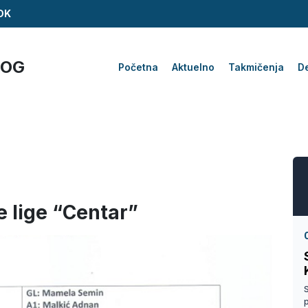
ZDK
KOG
Početna
Aktuelno
Takmičenja
De
e lige “Centar”
S