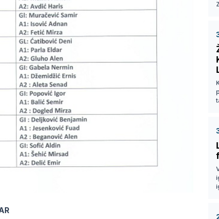
Z
p
t
V
i
i
AR