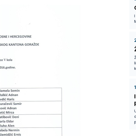
I
Ž
k
p