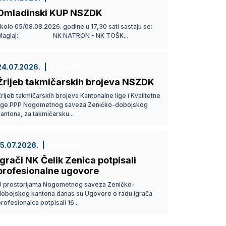
Omladinski KUP NSZDK
 kolo 05/08.08.2026. godine u 17,30 sati sastaju se:
Maglaj: NK NATRON - NK TOŠK...
24.07.2026.
Aktuelno
Žrijeb takmičarskih brojeva NSZDK
rijeb takmičarskih brojeva Kantonalne lige i Kvalitetne
lige PPP Nogometnog saveza Zeničko-dobojskog
antona, za takmičarsku...
15.07.2026.
Aktuelno
Igrači NK Čelik Zenica potpisali
profesionalne ugovore
U prostorijama Nogometnog saveza Zeničko-
dobojskog kantona danas su Ugovore o radu igrača
rofesionalca potpisali 16...