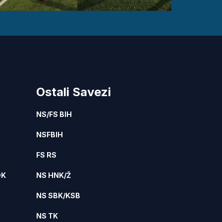
Ostali Savezi
NS/FS BIH
NSFBIH
FS RS
DK
NS HNK/Ž
NS SBK/KSB
NS TK