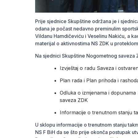
Prije sjednice Skupštine održana je i sjedn
odana je počast nedavno preminulim sportsk
Vildanu Hamdičeviću i Veselinu Nakiću, a ka
materijal o aktivnostima NS ZDK u proteklom
Na sjednici Skupštine Nogometnog saveza Z
Izvještaj o radu Saveza i ostvare
Plan rada i Plan prihoda i rash
Odluka o izmjenama i dopunama 
saveza ZDK
Informacije o trenutnom stanju t
U sklopu informacije o trenutnom stanju takm
NS F BiH da se što prije okonča postupak utvr