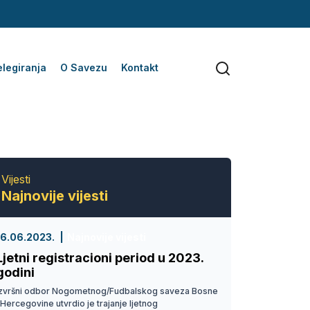
legiranja
O Savezu
Kontakt
Vijesti
Najnovije vijesti
16.06.2023.
Najnovije vijesti
Ljetni registracioni period u 2023.
godini
Izvršni odbor Nogometnog/Fudbalskog saveza Bosne
 Hercegovine utvrdio je trajanje ljetnog