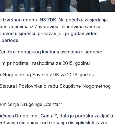
ica Izvršnog odobra NS ZDK. Na početku zasjedanja
im radnicima iz Zavidovića i članovima saveza
o uvod u sjednicu prikazan je i prigodan video
 periodu.
eničko-dobojskog kantona usvojeno slijedeće:
nim prihodima i rashodima za 2015. godinu
oda Nogometnog Saveza ZDK za 2016. godinu
Statuta i Poslovnika o radu Skupštine Nogometnog
akmičenja Druge lige „Centar”
ičenja Druge lige „Centar“, data je podrška zaključku
đivanja činjenica kod izricanja disciplinskih kazni