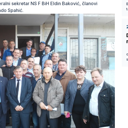
ralni sekretar NS F BiH Eldin Baković, članovi
t
mdo Spahić.
s