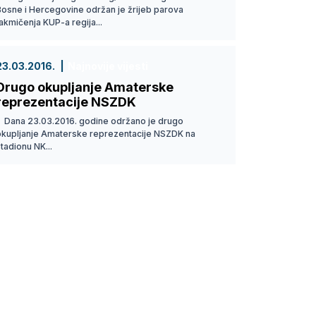
Bosne i Hercegovine održan je žrijeb parova
akmičenja KUP-a regija...
23.03.2016.
Najnovije vijesti
Drugo okupljanje Amaterske
reprezentacije NSZDK
Dana 23.03.2016. godine održano je drugo
okupljanje Amaterske reprezentacije NSZDK na
tadionu NK...