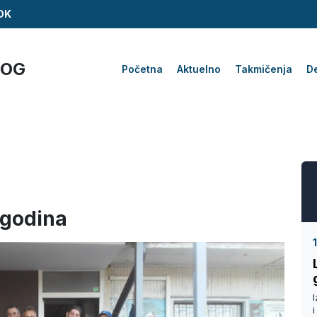
ZDK
KOG
Početna
Aktuelno
Takmičenja
De
 godina
i