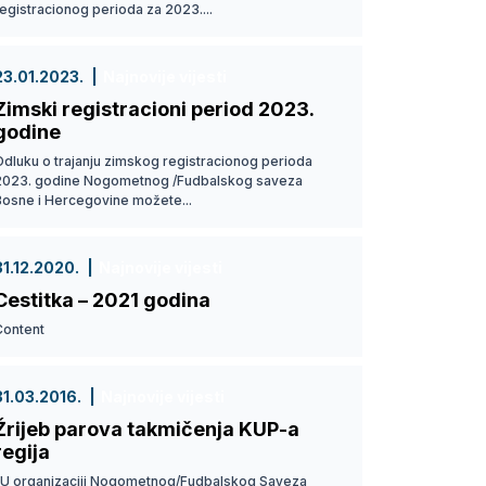
egistracionog perioda za 2023....
23.01.2023.
Najnovije vijesti
Zimski registracioni period 2023.
godine
Odluku o trajanju zimskog registracionog perioda
2023. godine Nogometnog /Fudbalskog saveza
Bosne i Hercegovine možete...
31.12.2020.
Najnovije vijesti
Cestitka – 2021 godina
Content
31.03.2016.
Najnovije vijesti
Žrijeb parova takmičenja KUP-a
regija
U organizaciji Nogometnog/Fudbalskog Saveza