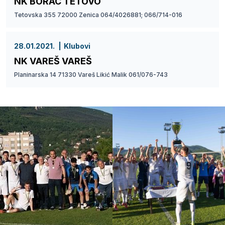
NK BORAC TETOVO
Tetovska 355 72000 Zenica 064/4026881; 066/714-016
28.01.2021.
Klubovi
NK VAREŠ VAREŠ
Planinarska 14 71330 Vareš Likić Malik 061/076-743