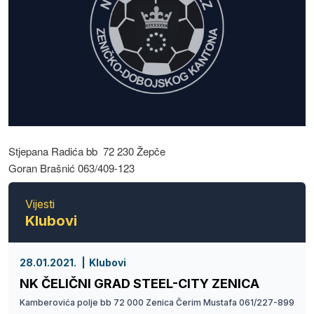
Stjepana Radića bb 72 230 Žepče
Goran Brašnić 063/409-123
Vijesti
Klubovi
28.01.2021.
Klubovi
NK ČELIČNI GRAD STEEL-CITY ZENICA
Kamberovića polje bb 72 000 Zenica Čerim Mustafa 061/227-899