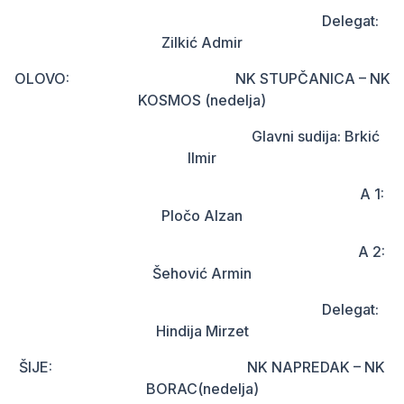
Delegat:
Zilkić Admir
OLOVO: NK STUPČANICA – NK
KOSMOS (nedelja)
Glavni sudija: Brkić
Ilmir
A 1:
Pločo Alzan
A 2:
Šehović Armin
Delegat:
Hindija Mirzet
ŠIJE: NK NAPREDAK – NK
BORAC(nedelja)