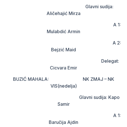
Glavni sudija:
Aličehajić Mirza
A 1:
Mulabdić Armin
A 2:
Bejzić Maid
Delegat:
Cicvara Emir
BUZIĆ MAHALA: NK ZMAJ – NK
VIS(nedelja)
Glavni sudija: Kapo
Samir
A 1:
Baručija Ajdin