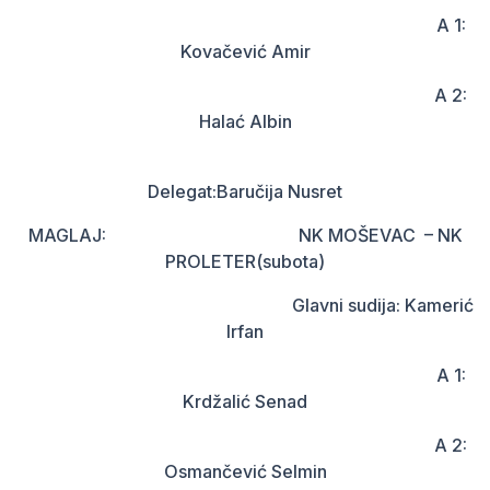
A 1:
Kovačević Amir
A 2:
Halać Albin
Delegat:Baručija Nusret
MAGLAJ: NK MOŠEVAC – NK
PROLETER(subota)
Glavni sudija: Kamerić
Irfan
A 1:
Krdžalić Senad
A 2:
Osmančević Selmin