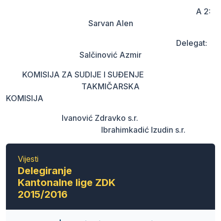
A 2:
Sarvan Alen
Delegat:
Salčinović Azmir
KOMISIJA ZA SUDIJE I SUĐENJE
TAKMIČARSKA
KOMISIJ
Ivanović Zdravko s.r.
Ibrahimkadić Izudin s.r.
Vijesti
Delegiranje
Kantonalne lige ZDK
2015/2016